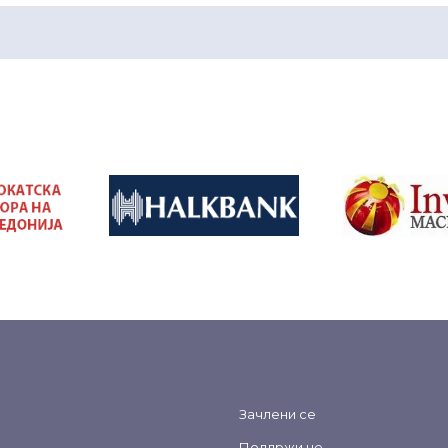
&nbsp
&nbsp
Зачлени се
Поддржи не