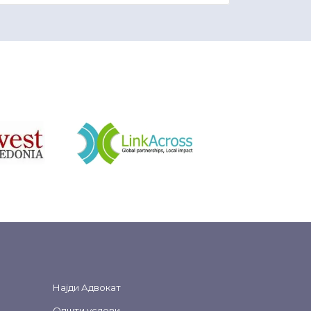
&nbsp
Најди Адвокат
Општи услови