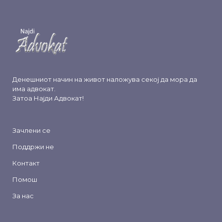
Денешниот начин на живот наложува секој да мора да
има адвокат.
Затоа
Најди Адвокат
!
Зачлени се
Поддржи не
Контакт
Помош
За нас