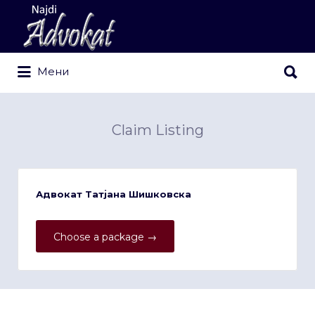
Search
for:
Search
Мени
for:
Claim Listing
Адвокат Татјана Шишковска