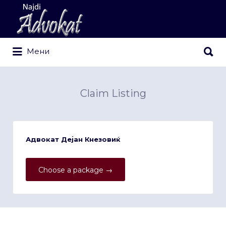
Search
for:
Search
Мени
for:
Claim Listing
Адвокат Дејан Кнезовиќ