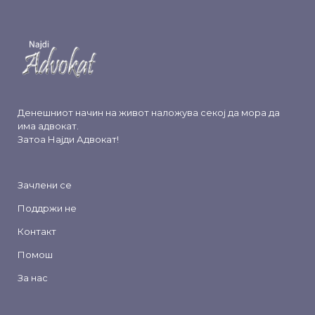
Денешниот начин на живот наложува секој да мора да
има адвокат.
Затоа
Најди Адвокат
!
Зачлени се
Поддржи не
Контакт
Помош
За нас