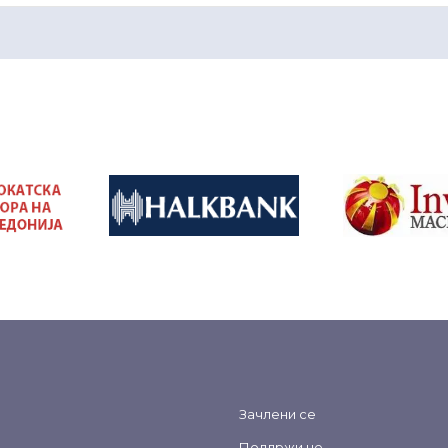
&nbsp
&nbsp
Зачлени се
Поддржи не