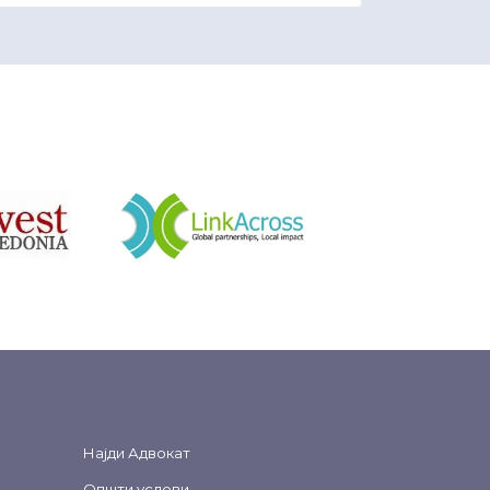
&nbsp
Најди Адвокат
Општи услови