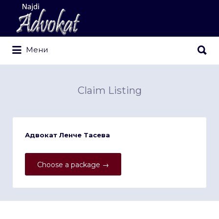
Search
for:
Search
Мени
for:
Claim Listing
Адвокат Ленче Тасева