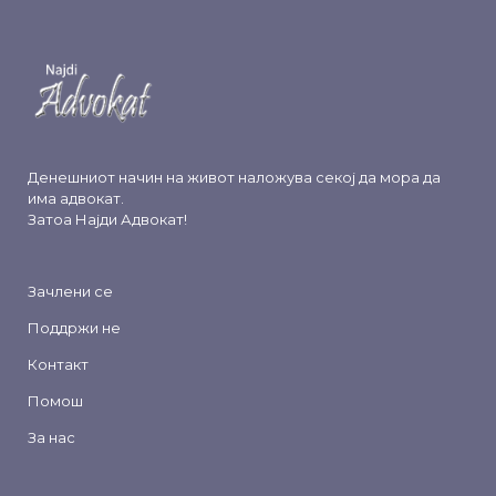
Денешниот начин на живот наложува секој да мора да
има адвокат.
Затоа
Најди Адвокат
!
Зачлени се
Поддржи не
Контакт
Помош
За нас