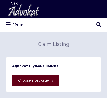
Search
for:
Search
Мени
for:
Claim Listing
Адвокат Љуљана Санева