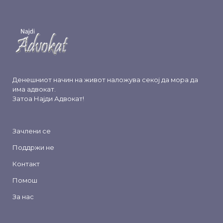
Денешниот начин на живот наложува секој да мора да
има адвокат.
Затоа
Најди Адвокат
!
Зачлени се
Поддржи не
Контакт
Помош
За нас