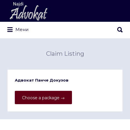
Search
for:
Search
Мени
for:
Claim Listing
Адвокат Панче Докузов