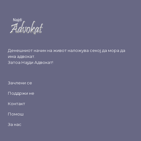
Денешниот начин на живот наложува секој да мора да
има адвокат.
Затоа
Најди Адвокат
!
Зачлени се
Поддржи не
Контакт
Помош
За нас