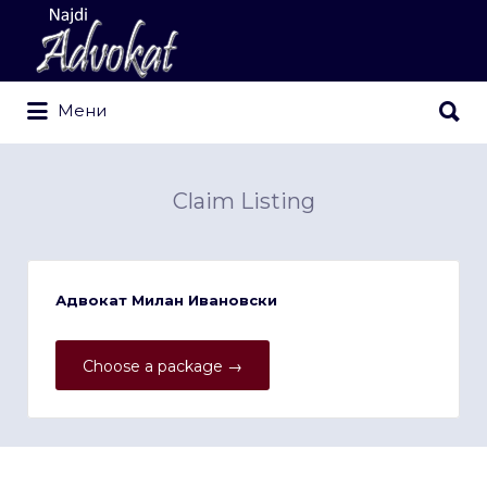
Search
for:
Search
Мени
for:
Claim Listing
Адвокат Милан Ивановски