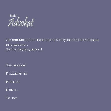
Денешниот начин на живот наложува секој да мора да
има адвокат.
Затоа
Најди Адвокат
!
Зачлени се
Поддржи не
Контакт
Помош
За нас