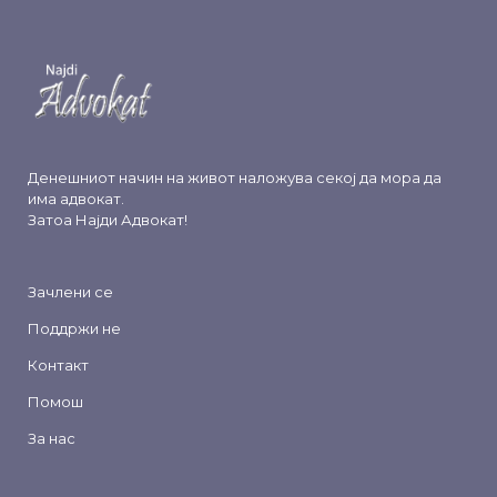
Денешниот начин на живот наложува секој да мора да
има адвокат.
Затоа
Најди Адвокат
!
Зачлени се
Поддржи не
Контакт
Помош
За нас