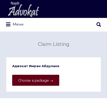
Search
for:
Search
Мени
for:
Claim Listing
Адвокат Имран Абдулахи