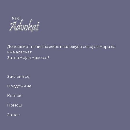
Денешниот начин на живот наложува секој да мора да
има адвокат.
Затоа
Најди Адвокат
!
Зачлени се
Поддржи не
Контакт
Помош
За нас