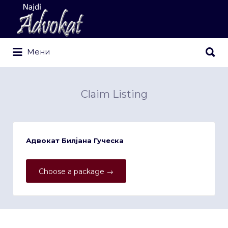
Search
for:
Search
Мени
for:
Claim Listing
Адвокат Билјана Гуческа