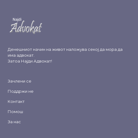
Денешниот начин на живот наложува секој да мора да
има адвокат.
Затоа
Најди Адвокат
!
Зачлени се
Поддржи не
Контакт
Помош
За нас