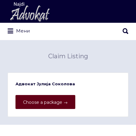
Search
for:
Search
Мени
for:
Claim Listing
Адвокат Јулија Соколова