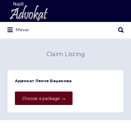
Search
for:
Search
Мени
for:
Claim Listing
Адвокат Ленче Баџакова