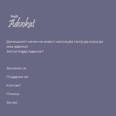
Денешниот начин на живот наложува секој да мора да
има адвокат.
Затоа
Најди Адвокат
!
Зачлени се
Поддржи не
Контакт
Помош
За нас