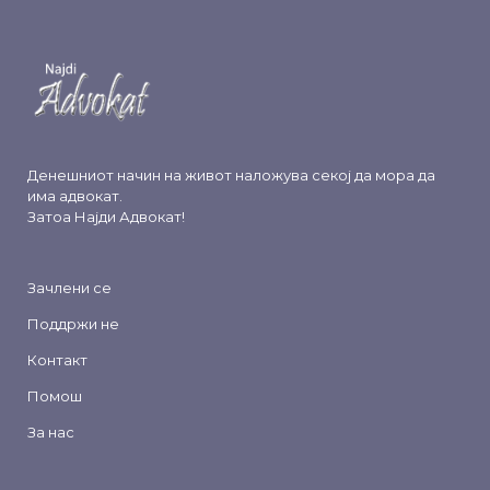
Денешниот начин на живот наложува секој да мора да
има адвокат.
Затоа
Најди Адвокат
!
Зачлени се
Поддржи не
Контакт
Помош
За нас