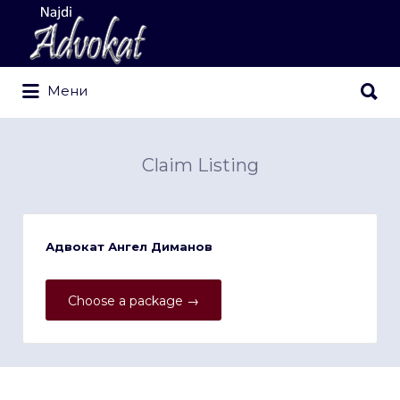
Search
for:
Search
Мени
for:
Claim Listing
Адвокат Ангел Диманов