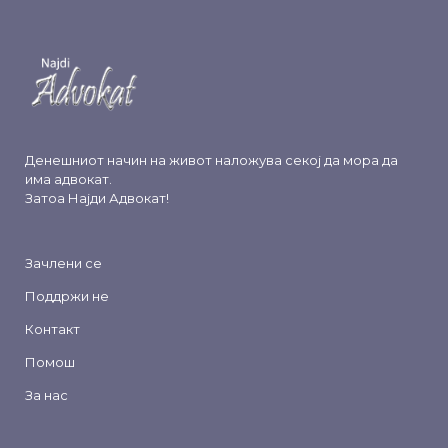
Денешниот начин на живот наложува секој да мора да
има адвокат.
Затоа
Најди Адвокат
!
Зачлени се
Поддржи не
Контакт
Помош
За нас