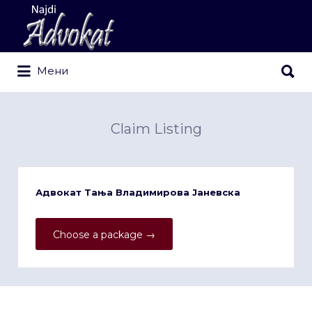
Search
for:
Search
Мени
for:
Claim Listing
Адвокат Тања Владимирова Јаневска