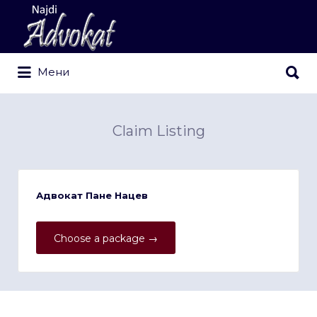
Search
for:
Search
Мени
for:
Claim Listing
Адвокат Пане Нацев