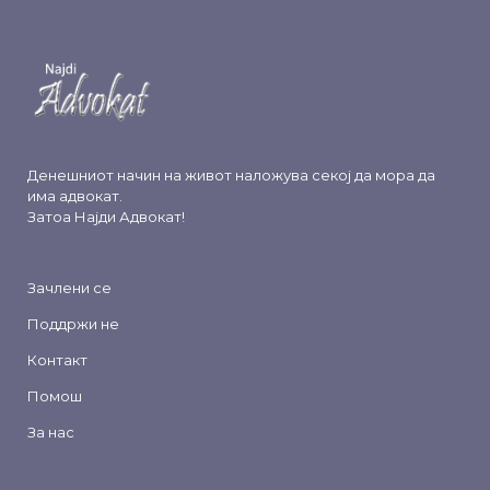
Денешниот начин на живот наложува секој да мора да
има адвокат.
Затоа
Најди Адвокат
!
Зачлени се
Поддржи не
Контакт
Помош
За нас