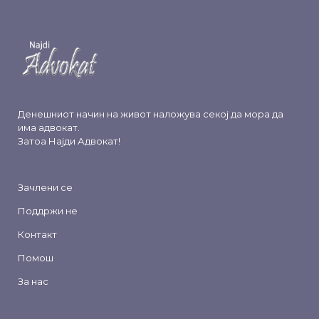
Денешниот начин на живот наложува секој да мора да
има адвокат.
Затоа
Најди Адвокат
!
Зачлени се
Поддржи не
Контакт
Помош
За нас