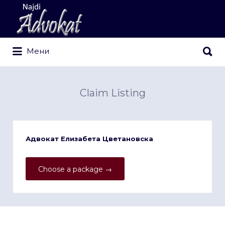
Search
for:
Search
Мени
for:
Claim Listing
Адвокат Елизабета Цветановска