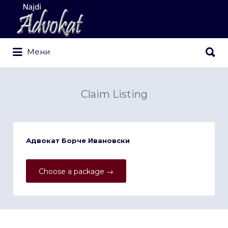
Search
for:
Search
Мени
for:
Claim Listing
Адвокат Борче Ивановски