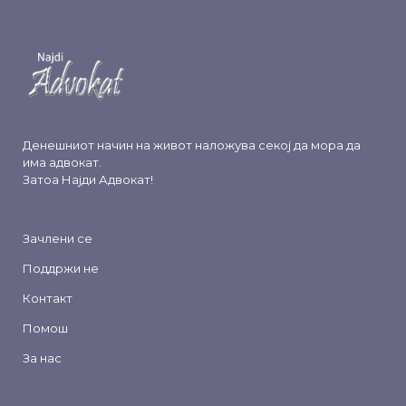
Денешниот начин на живот наложува секој да мора да
има адвокат.
Затоа
Најди Адвокат
!
Зачлени се
Поддржи не
Контакт
Помош
За нас