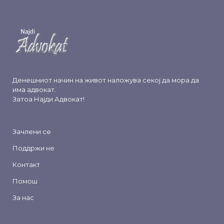
Денешниот начин на живот наложува секој да мора да
има адвокат.
Затоа
Најди Адвокат
!
Зачлени се
Поддржи не
Контакт
Помош
За нас