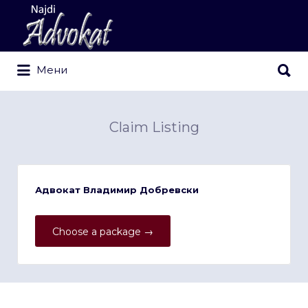
Search
for:
Search
Мени
for:
Claim Listing
Адвокат Владимир Добревски