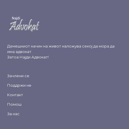
Денешниот начин на живот наложува секој да мора да
има адвокат.
Затоа
Најди Адвокат
!
Зачлени се
Поддржи не
Контакт
Помош
За нас