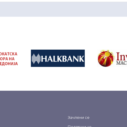
&nbsp
&nbsp
Зачлени се
Поддржи не