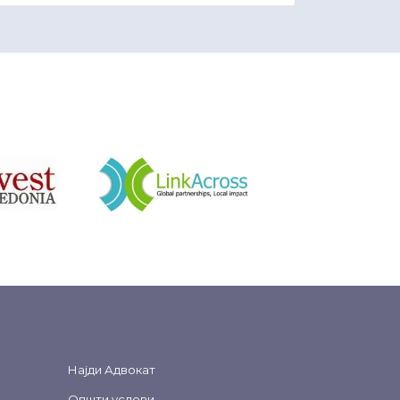
&nbsp
Најди Адвокат
Општи услови