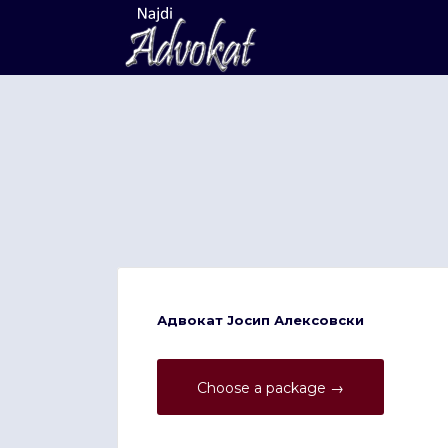
Search
for:
Адвокат Јосип Алексовски