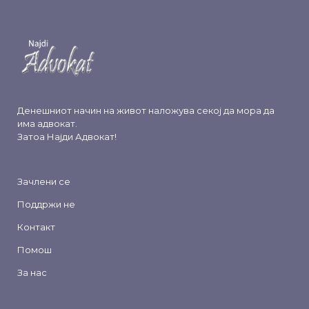
Денешниот начин на живот наложува секој да мора да
има адвокат.
Затоа
Најди Адвокат
!
Зачлени се
Поддржи не
Контакт
Помош
За нас