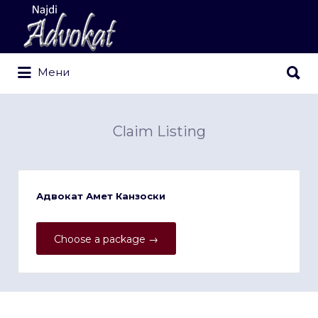
Search
for:
Search
Мени
for:
Claim Listing
Адвокат Амет Канзоски