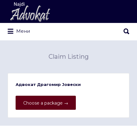
Search
for:
Search
Мени
for:
Claim Listing
Адвокат Драгомир Јовески