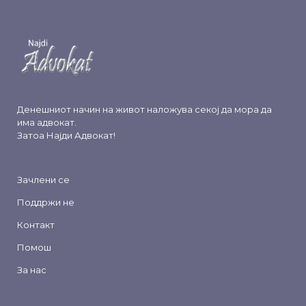
Денешниот начин на живот наложува секој да мора да
има адвокат.
Затоа
Најди Адвокат
!
Зачлени се
Поддржи не
Контакт
Помош
За нас