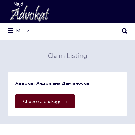
Search
for:
Search
Мени
for:
Claim Listing
Адвокат Андријана Дамјаноска