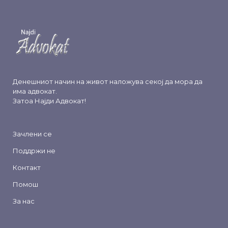
Денешниот начин на живот наложува секој да мора да
има адвокат.
Затоа
Најди Адвокат
!
Зачлени се
Поддржи не
Контакт
Помош
За нас