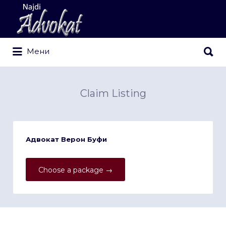
Search
for:
Search
Мени
for:
Claim Listing
Адвокат Верон Буфи