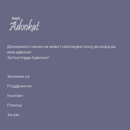
Денешниот начин на живот наложува секој да мора да
има адвокат.
Затоа
Најди Адвокат
!
Зачлени се
Поддржи не
Контакт
Помош
За нас