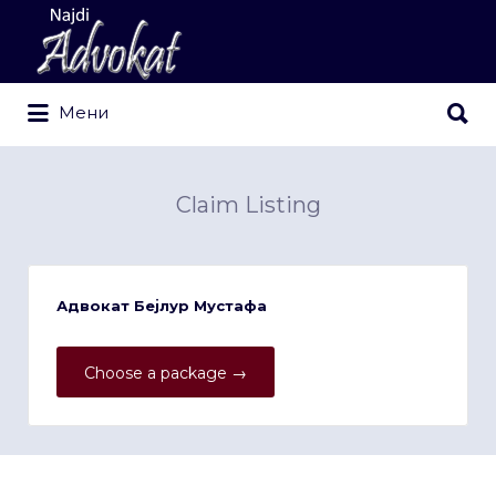
Search
for:
Search
Мени
for:
Claim Listing
Адвокат Бејлур Мустафа