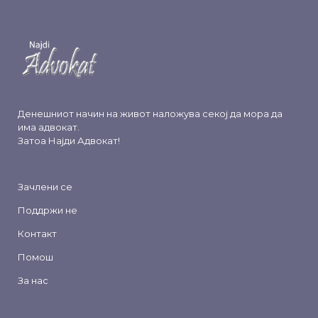
Денешниот начин на живот наложува секој да мора да
има адвокат.
Затоа
Најди Адвокат
!
Зачлени се
Поддржи не
Контакт
Помош
За нас