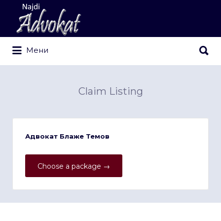
Search
for:
Search
Мени
for:
Claim Listing
Адвокат Блаже Темов