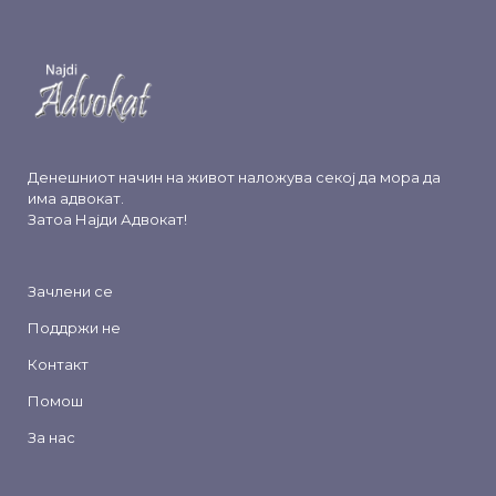
Денешниот начин на живот наложува секој да мора да
има адвокат.
Затоа
Најди Адвокат
!
Зачлени се
Поддржи не
Контакт
Помош
За нас