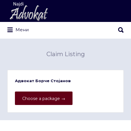
Search
for:
Search
Мени
for:
Claim Listing
Адвокат Борче Стојанов