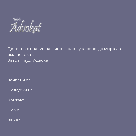
Денешниот начин на живот наложува секој да мора да
има адвокат.
Затоа
Најди Адвокат
!
Зачлени се
Поддржи не
Контакт
Помош
За нас