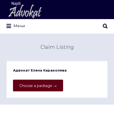
Search
for:
Search
Мени
for:
Claim Listing
Адвокат Елена Караколева