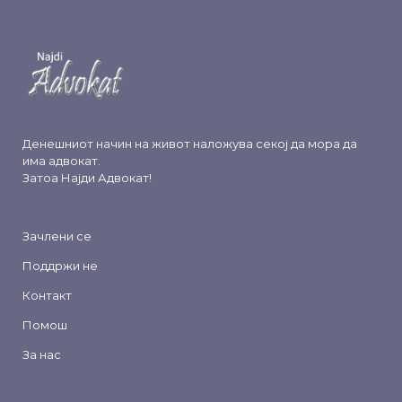
Денешниот начин на живот наложува секој да мора да
има адвокат.
Затоа
Најди Адвокат
!
Зачлени се
Поддржи не
Контакт
Помош
За нас