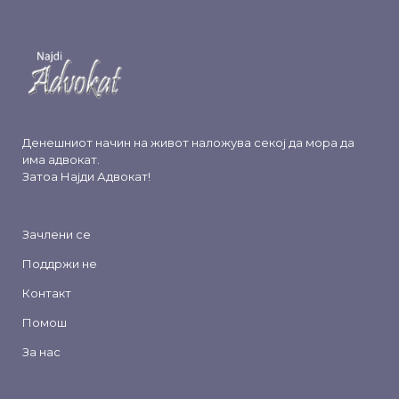
Денешниот начин на живот наложува секој да мора да
има адвокат.
Затоа
Најди Адвокат
!
Зачлени се
Поддржи не
Контакт
Помош
За нас