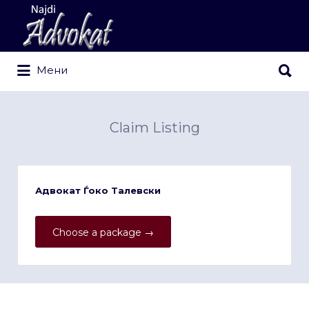
Search
for:
Search
Мени
for:
Claim Listing
Адвокат Ѓоко Талевски