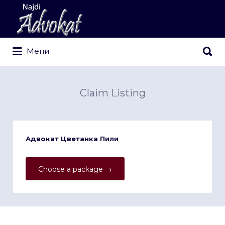
Search
for:
Search
Мени
for:
Claim Listing
Адвокат Цветанка Пили