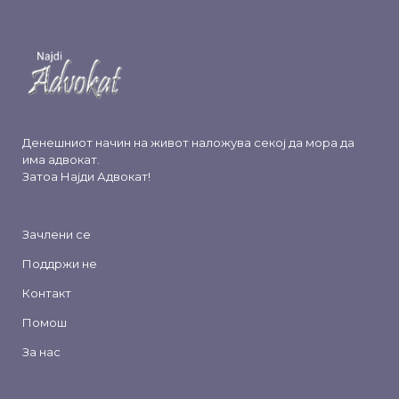
Денешниот начин на живот наложува секој да мора да
има адвокат.
Затоа
Најди Адвокат
!
Зачлени се
Поддржи не
Контакт
Помош
За нас