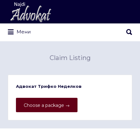
Search
for:
Search
Мени
for:
Claim Listing
Адвокат Трифко Неделков