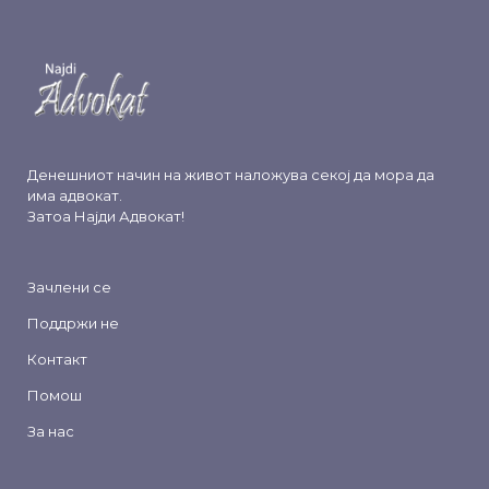
Денешниот начин на живот наложува секој да мора да
има адвокат.
Затоа
Најди Адвокат
!
Зачлени се
Поддржи не
Контакт
Помош
За нас