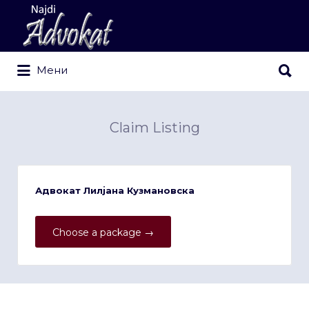
Search
for:
Search
Мени
for:
Claim Listing
Адвокат Лилјана Кузмановска