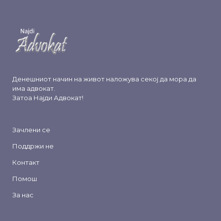
Денешниот начин на живот наложува секој да мора да
има адвокат.
Затоа
Најди Адвокат
!
Зачлени се
Поддржи не
Контакт
Помош
За нас