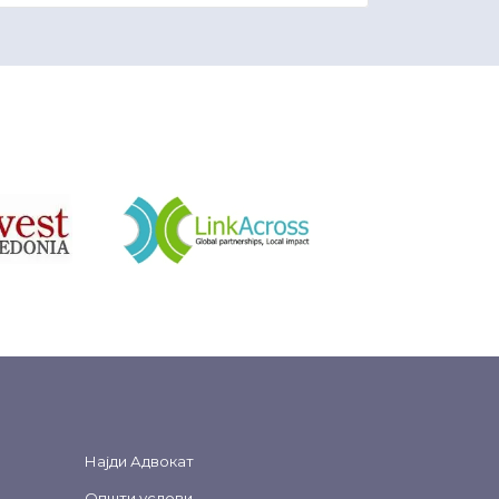
&nbsp
Најди Адвокат
Општи услови