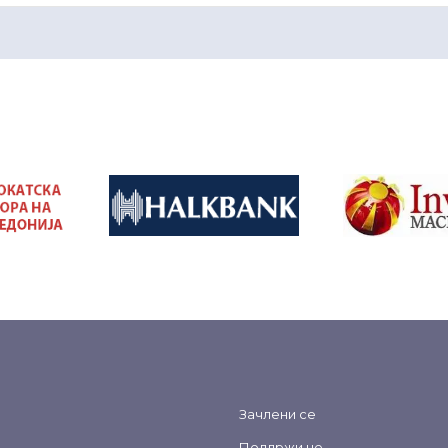
&nbsp
&nbsp
Зачлени се
Поддржи не