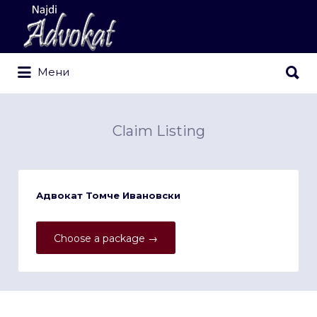
Search
for:
Search
Мени
for:
Claim Listing
Адвокат Томче Ивановски