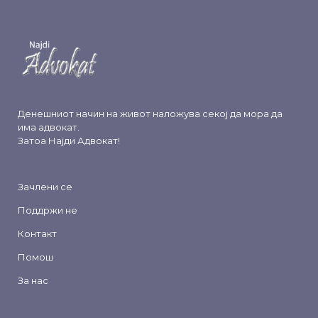
Денешниот начин на живот наложува секој да мора да
има адвокат.
Затоа
Најди Адвокат
!
Зачлени се
Поддржи не
Контакт
Помош
За нас