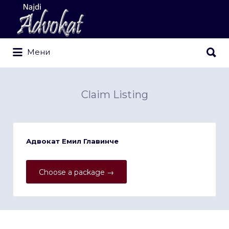
Search
for:
Search
Мени
for:
Claim Listing
Адвокат Емил Главинче