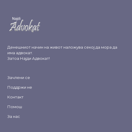
Денешниот начин на живот наложува секој да мора да
има адвокат.
Затоа
Најди Адвокат
!
Зачлени се
Поддржи не
Контакт
Помош
За нас