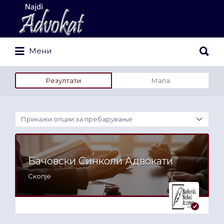
Search
for:
Search
Мени
for:
Резултати
Мапа
Прикажи опции за пребарување
Бачовски Синколи Адвокати
Скопје