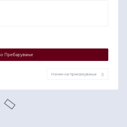
о Пребарување
Начин
на
прикажување: