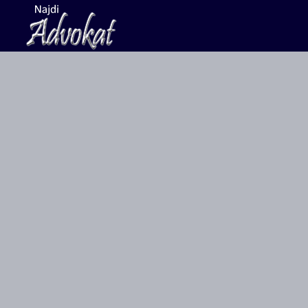
Search
for: