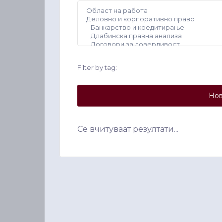
Filter by tag:
Нов
Се вчитуваат резултати...