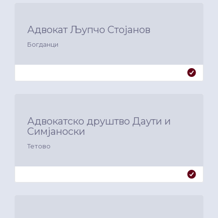
Адвокат Љупчо Стојанов
Богданци
Адвокатско друштво Даути и
Симјаноски
Тетово