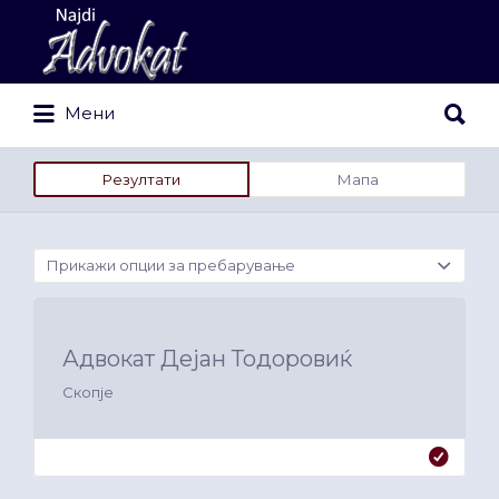
Search
for:
Search
Мени
for:
Резултати
Мапа
Прикажи опции за пребарување
Адвокат Дејан Тодоровиќ
Скопје