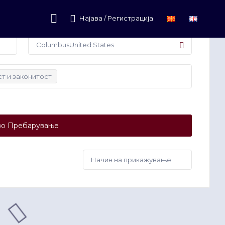
Најава / Регистрација
т и законитост
о Пребарување
Начин
на
прикажување: