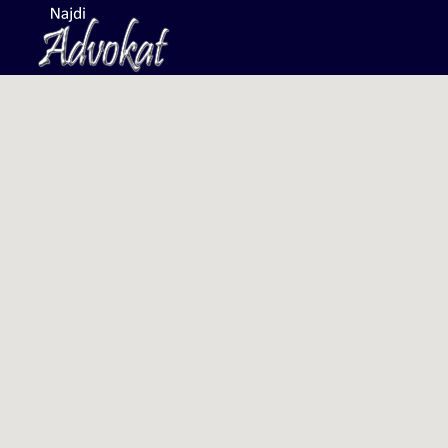
Search
for: