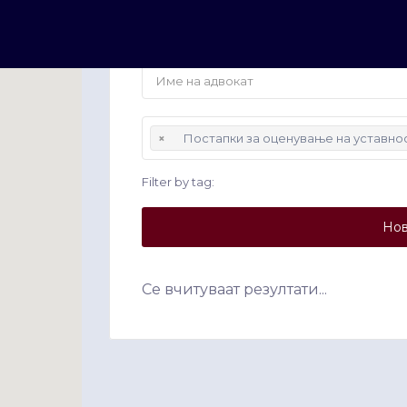
×
Постапки за оценување на уставнос
Filter by tag:
Нов
Се вчитуваат резултати...