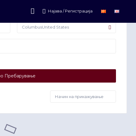
Најава / Регистрација
о Пребарување
Начин
на
прикажување: