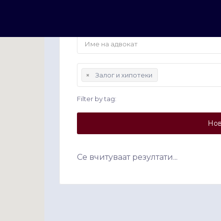
×
Залог и хипотеки
Filter by tag:
Нов
Се вчитуваат резултати...