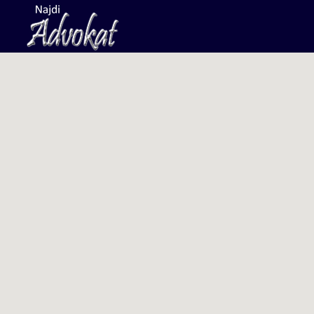
Search
for: