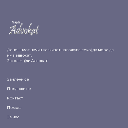
Денешниот начин на живот наложува секој да мора да
има адвокат.
Затоа
Најди Адвокат
!
Зачлени се
Поддржи не
Контакт
Помош
За нас