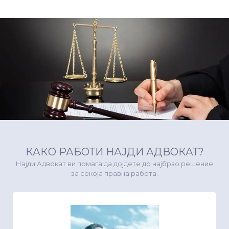
КАКО РАБОТИ НАЈДИ АДВОКАТ?
Најди Адвокат ви помага да дојдете до најбрзо решение
за секоја правна работа.