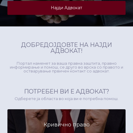
Најди Адвокат
ДОБРЕДОЈДОВТЕ НА НАЈДИ
АДВОКАТ!
Портал наменет за ваша правна заштита, правно
информирање и помош, се друго во врска со правото и
остварување првичен контакт со адвокат.
ПОТРЕБЕН ВИ Е АДВОКАТ?
Одберете ја областа во која ви е потребна помош.
Кривично право